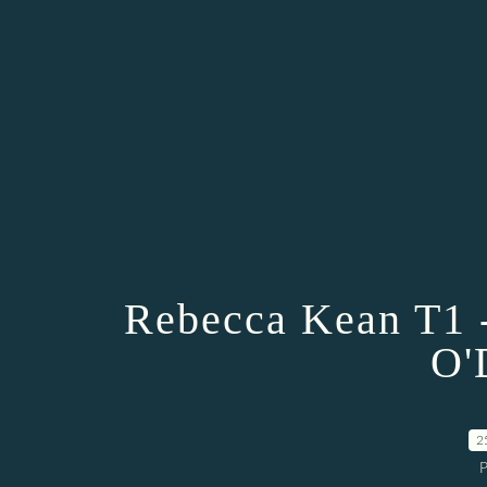
Rebecca Kean T1 -
O'
2
P