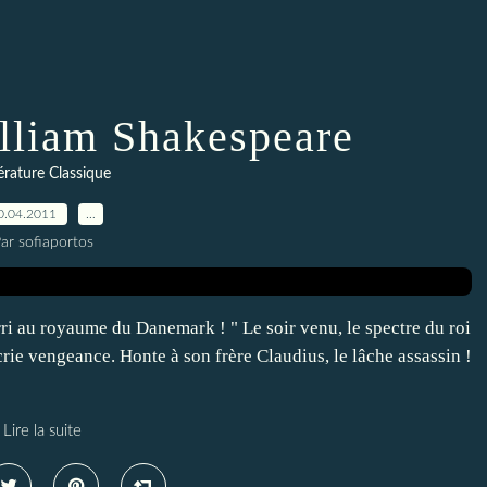
lliam Shakespeare
térature Classique
0.04.2011
…
ar sofiaportos
rri au royaume du Danemark ! " Le soir venu, le spectre du roi
crie vengeance. Honte à son frère Claudius, le lâche assassin !
Lire la suite