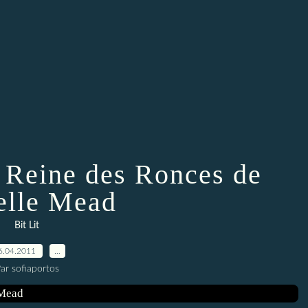
 Reine des Ronces de
elle Mead
Bit Lit
6.04.2011
…
ar sofiaportos