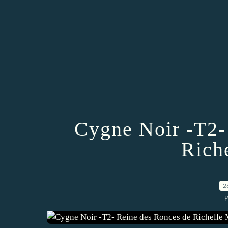
Cygne Noir -T2-
Rich
2
P